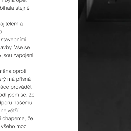
íhala stejně 
ajitelem a 
a. 
 stavebními 
tavby. Vše se 
é jsou zapojeni 
měna oproti 
erý má přísná 
ráce provádět 
odl jsem se, že 
odporu našemu 
největší 
ni chápeme, že 
á, všeho moc 