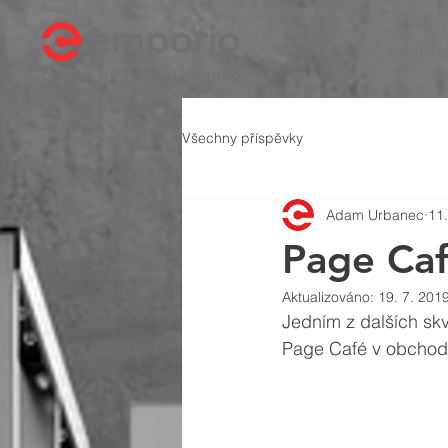
KONTAK
Všechny příspěvky
Adam Urbanec
11.
Page Ca
Aktualizováno:
19. 7. 201
Jedním z dalších skv
Page Café v obchod