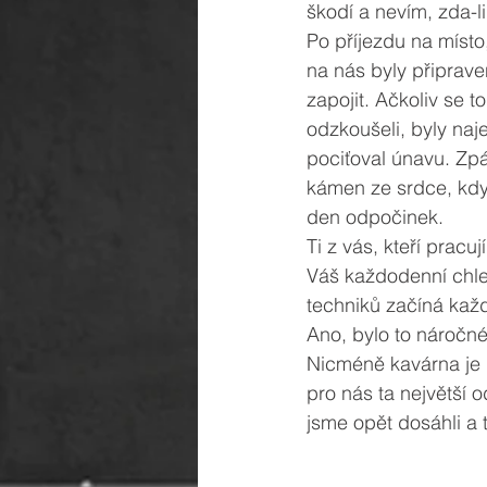
škodí a nevím, zda-li
Po příjezdu na místo
na nás byly připraven
zapojit. Ačkoliv se t
odzkoušeli, byly naj
pociťoval únavu. Zpá
kámen ze srdce, když
den odpočinek. 
Ti z vás, kteří pracuj
Váš každodenní chle
techniků začíná každ
Ano, bylo to náročné
Nicméně kavárna je n
pro nás ta největší 
jsme opět dosáhli a 