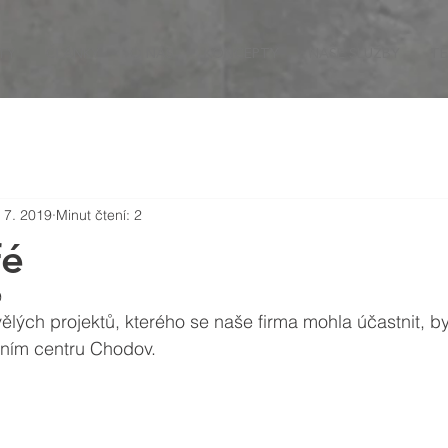
TY
ČLÁNKY
O NÁS
KONCEPTY
NAŠE SLUŽBY
TE
 7. 2019
Minut čtení: 2
fé
9
ělých projektů, kterého se naše firma mohla účastnit, b
ním centru Chodov.