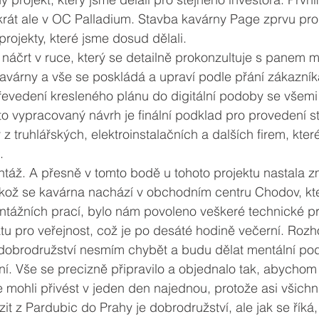
rát ale v OC Palladium. Stavba kavárny Page zprvu prob
projekty, které jsme dosud dělali.
í náčrt v ruce, který se detailně prokonzultuje s panem m
várny a vše se poskládá a upraví podle přání zákazník
evedení kresleného plánu do digitální podoby se všemi
kto vypracovaný návrh je finální podklad pro provedení s
z truhlářských, elektroinstalačních a dalších firem, kter
. 
táž. A přesně v tomto bodě u tohoto projektu nastala z
likož se kavárna nachází v obchodním centru Chodov, kt
ntážních prací, bylo nám povoleno veškeré technické p
tu pro veřejnost, což je po desáté hodině večerní. Rozh
dobrodružství nesmím chybět a budu dělat mentální p
. Vše se precizně připravilo a objednalo tak, abychom 
 mohli přivést v jeden den najednou, protože asi všich
zit z Pardubic do Prahy je dobrodružství, ale jak se řík