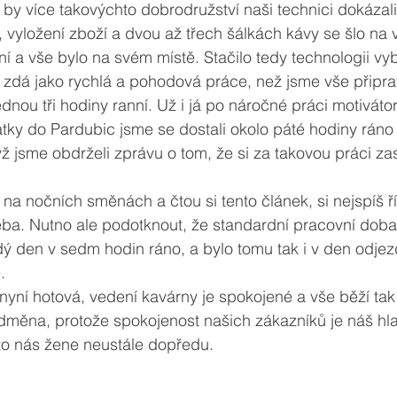
 by více takovýchto dobrodružství naši technici dokázali 
, vyložení zboží a dvou až třech šálkách kávy se šlo na 
í a vše bylo na svém místě. Stačilo tedy technologii vyba
o zdá jako rychlá a pohodová práce, než jsme vše připravi
ednou tři hodiny ranní. Už i já po náročné práci motiváto
tky do Pardubic jsme se dostali okolo páté hodiny ráno
 jsme obdrželi zprávu o tom, že si za takovou práci za
í na nočních směnách a čtou si tento článek, si nejspíš řík
ba. Nutno ale podotknout, že standardní pracovní doba
ý den v sedm hodin ráno, a bylo tomu tak i v den odjez
. 
yní hotová, vedení kavárny je spokojené a vše běží tak 
odměna, protože spokojenost našich zákazníků je náš hlav
to nás žene neustále dopředu. 