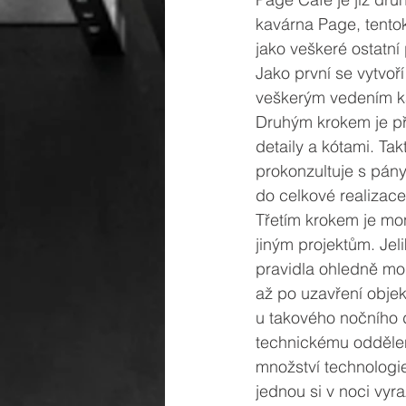
kavárna Page, tentok
jako veškeré ostatní 
Jako první se vytvoř
veškerým vedením ka
Druhým krokem je př
detaily a kótami. Ta
prokonzultuje s pány 
do celkové realizace
Třetím krokem je mon
jiným projektům. Je
pravidla ohledně mo
až po uzavření objek
u takového nočního 
technickému oddělení
množství technologie
jednou si v noci vyra