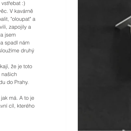
vstřebat :) 
věc. V kavárně 
lit, "oloupat" a 
li, zapojily a 
ra jsem 
 a spadl nám 
sloužíme druhý 
ají, že je toto 
 našich 
du do Prahy. 
jak má. A to je 
ní cíl, kterého 