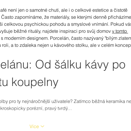
é není jen o samotné chuti, ale i o celkové estetice a čistotě 
e. Často zapomínáme, že materiály, se kterými denně přicházíme
naši celkovou psychickou pohodu a smyslové vnímání. Pokud vá
vyšuje běžné rituály, najdete inspiraci pro svůj domov 
v tomto 
e s moderním designem. Porcelán, často nazývaný "bílým zlatem
u roli, a to zdaleka nejen u kávového stolku, ale v celém koncep
celánu: Od šálku kávy po 
otu koupelny
olby pro ty nejnáročnější uživatele? Zatímco běžná keramika n
kroskopicky porézní, pravý tvrdý…
Více