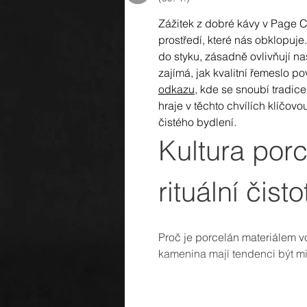
Zážitek z dobré kávy v Page Caf
prostředí, které nás obklopuj
do styku, zásadně ovlivňují 
zajímá, jak kvalitní řemeslo po
odkazu
, kde se snoubí tradic
hraje v těchto chvílích klíčovo
čistého bydlení.
Kultura por
rituální čist
Proč je porcelán materiálem v
kamenina mají tendenci být mi