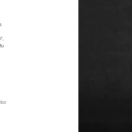
 
s 
", 
tu 
ebo 