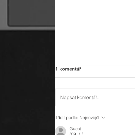
1 komentář
Napsat komentář...
Více jak 25 let na trhu v
Třídit podle:
Nejnovější
oblasti gastronomie!
Guest
(09. 1.)