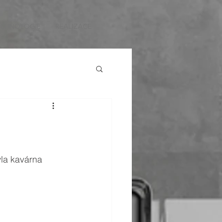
CHNOLOGIE
REALIZACE
yla kavárna 