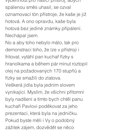
spálenou směs uhasil, se ozval 
oznamovací tón přístroje, že kaše je již 
hotová. A ono opravdu, kaše byla 
hotová bez jediné známky připálení. 
Nechápal jsem. 
No a aby toho nebylo málo, tak pro 
demonstraci toho, že lze v přístroji i 
fritovat, vytáhl pan kuchař řízky s 
hranolkama a během pár minut roztopil 
olej na požadovaných 170 stupňů a 
řízky se smažili do zlatova. 
Veškerá jídla byla jedním slovem 
vynikající. Myslím, že všichni přítomní 
byly nadšení a tímto bych chtěl panu 
kuchaři Pavlovi poděkovat za jeho 
prezentaci, která byla na jedničku. 
Pokud byste měli i Vy o podobný 
zážitek zájem, dozvědět se něco 