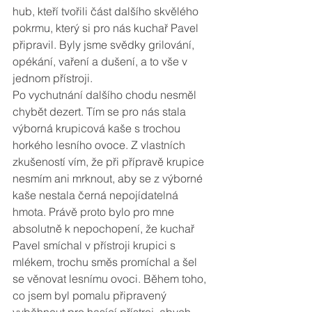
hub, kteří tvořili část dalšího skvělého 
pokrmu, který si pro nás kuchař Pavel 
připravil. Byly jsme svědky grilování, 
opékání, vaření a dušení, a to vše v 
jednom přístroji. 
Po vychutnání dalšího chodu nesměl 
chybět dezert. Tím se pro nás stala 
výborná krupicová kaše s trochou 
horkého lesního ovoce. Z vlastních 
zkušeností vím, že při přípravě krupice 
nesmím ani mrknout, aby se z výborné 
kaše nestala černá nepojídatelná 
hmota. Právě proto bylo pro mne 
absolutně k nepochopení, že kuchař 
Pavel smíchal v přístroji krupici s 
mlékem, trochu směs promíchal a šel 
se věnovat lesnímu ovoci. Během toho, 
co jsem byl pomalu připravený 
vyběhnout pro hasící přístroj, abych 