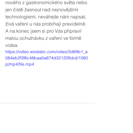
nového z gastronomického světa nebo 
jen čistě žasnout nad nejnovějšími 
technologiemi, neváhejte nám napsat, 
živá vaření u nás probíhají pravidelně. 
A na konec jsem si pro Vás připravil 
malou ochutnávku z vaření ve formě 
videa. 
https://video.wixstatic.com/video/3d69b1_a
084eb2f3f6c48baa0a874d32120fbbd/1080
p/mp4/file.mp4