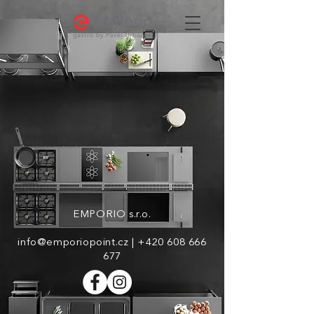
EMPORIO s.r.o.
info@emporiopoint.cz
|
+420 608 666
677